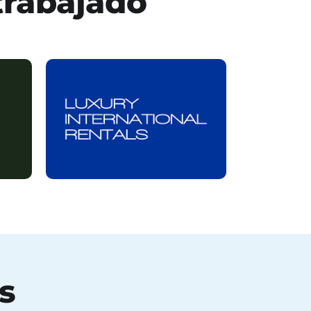
trabajado
s